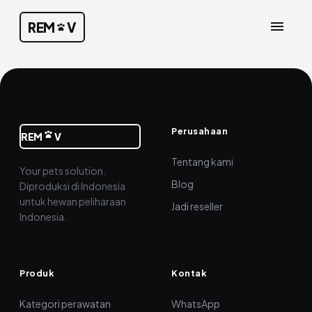
REM
V
Perusahaan
REM
V
Tentang kami
Your pets solution.
Blog
Diproduksi di Indonesia
untuk hewan peliharaan
Jadi reseller
Indonesia.
Produk
Kontak
Kategori perawatan
WhatsApp