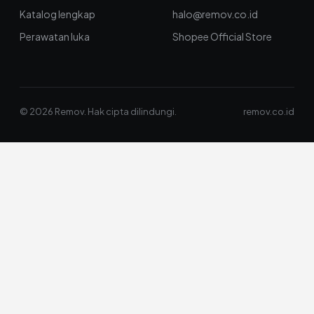
Katalog lengkap
halo@remov.co.id
Perawatan luka
Shopee Official Store
© 2026 Remov. Hak cipta dilindungi.
remov.co.id