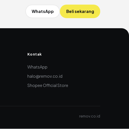
WhatsApp
Beli sekarang
Kontak
WhatsApp
halo@remov.co.id
Shopee Official Store
remov.co.id