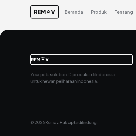
REM
V
Beranda
Produk
Tentang
REM
V
Your pets solution. Diproduksi di Indonesia
untuk hewan peliharaan Indonesia.
© 2026 Remov. Hak cipta dilindungi.